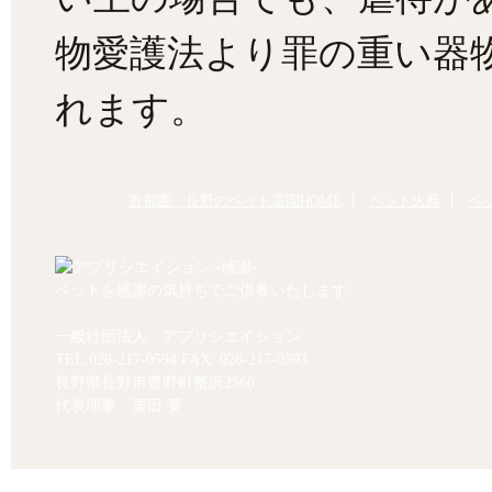
物愛護法より罪の重い器物
れます。
首都圏・長野のペット霊園HOME
ペット火葬
ペ
ペットを感謝の気持ちでご供養いたします。
一般社団法人 アプリシエイション
TEL.
026-217-0594
FAX. 026-217-0593
長野県長野市豊野町蟹沢2560
代表理事 栗田 要