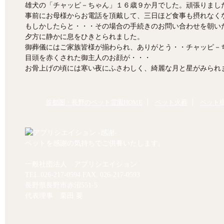
雄犬の「チャッピ－ちゃん」１６歳９か月でした。頑張りまし
事前にお母様からお電話を頂戴して、三日ほど食事も摂れなく
もしかしたらと・・・その場合の手続きのお問い合わせを朝い
夕方に静かに息をひきとられました。
御葬儀にはご家族皆様が揃わられ、ありがとう・・チャッピ－
目頭を赤くされた御主人のお顔が・・・
お骨上げの頃には寒い夜にふさわしく、綺麗な月と星がみられ
首都圏・長野のペット霊園HOME
ペット火葬
ペット
ペットを感謝の気持ちでご供養いたします。
一般社団法人 アプリシエイション
TEL.
026-217-0594
FAX. 026-217-0593
長野県長野市赤沼551-5
代表理事 栗田 要